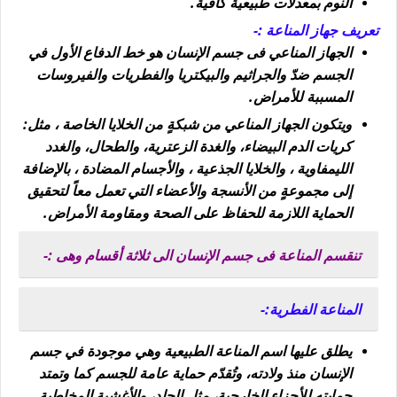
النوم بمعدلات طبيعية كافية.
تعريف جهاز المناعة :-
الجهاز المناعي فى جسم الإنسان هو خط الدفاع الأول في
الجسم ضدّ والجراثيم والبيكتريا والفطريات والفيروسات
المسببة للأمراض.
ويتكون الجهاز المناعي من شبكةٍ من الخلايا الخاصة ، مثل:
كريات الدم البيضاء، والغدة الزعترية، والطحال، والغدد
الليمفاوية ، والخلايا الجذعية ، والأجسام المضادة ، بالإضافة
إلى مجموعةٍ من الأنسجة والأعضاء التي تعمل معاً لتحقيق
الحماية اللازمة للحفاظ على الصحة ومقاومة الأمراض.
تنقسم المناعة فى جسم الإنسان الى ثلاثة أقسام وهى :-
المناعة الفطرية:-
يطلق عليها اسم المناعة الطبيعية وهي موجودة في جسم
الإنسان منذ ولادته، وتُقدّم حماية عامة للجسم كما وتمتد
حمايته للأجزاء الخارجية، مثل الجلد، والأغشية المخاطية.