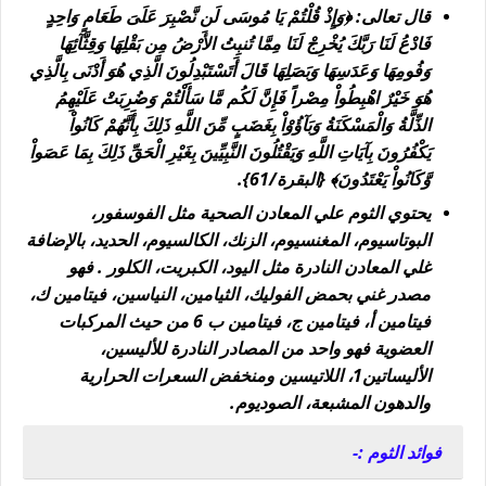
قال تعالى: ﴿وَإِذْ قُلْتُمْ يَا مُوسَى لَن نَّصْبِرَ عَلَىَ طَعَامٍ وَاحِدٍ
فَادْعُ لَنَا رَبَّكَ يُخْرِجْ لَنَا مِمَّا تُنبِتُ الأَرْضُ مِن بَقْلِهَا وَقِثَّآئِهَا
وَفُومِهَا وَعَدَسِهَا وَبَصَلِهَا قَالَ أَتَسْتَبْدِلُونَ الَّذِي هُوَ أَدْنَى بِالَّذِي
هُوَ خَيْرٌ اهْبِطُواْ مِصْراً فَإِنَّ لَكُم مَّا سَأَلْتُمْ وَضُرِبَتْ عَلَيْهِمُ
الذِّلَّةُ وَالْمَسْكَنَةُ وَبَآؤُوْاْ بِغَضَبٍ مِّنَ اللَّهِ ذَلِكَ بِأَنَّهُمْ كَانُواْ
يَكْفُرُونَ بِآيَاتِ اللَّهِ وَيَقْتُلُونَ النَّبِيِّينَ بِغَيْرِ الْحَقِّ ذَلِكَ بِمَا عَصَواْ
وَّكَانُواْ يَعْتَدُونَ﴾ {البقرة/61}.
يحتوي الثوم علي المعادن الصحية مثل الفوسفور،
البوتاسيوم، المغنسيوم، الزنك، الكالسيوم، الحديد، بالإضافة
غلي المعادن النادرة مثل اليود، الكبريت، الكلور . فهو
مصدر غني بحمض الفوليك، الثيامين، النياسين، فيتامين ك،
فيتامين أ، فيتامين ج، فيتامين ب 6 من حيث المركبات
العضوية فهو واحد من المصادر النادرة للأليسين،
الأليساتين1، اللاتيسين ومنخفض السعرات الحرارية
والدهون المشبعة، الصوديوم.
فوائد الثوم :-