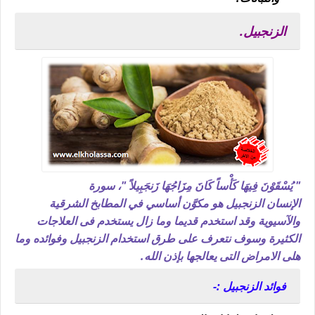
الزنجبيل.
" يُسْقَوْنَ فِيهَا كَأْساً كَانَ مِزَاجُهَا زَنجَبِيلاً "، سورة
الإنسان
الزنجبيل هو مكوَّن أساسي في المطابخ الشرقية
والآسيوية وقد استخدم قديما وما زال يستخدم فى العلاجات
الكثيرة وسوف نتعرف على طرق استخدام الزنجبيل وفوائده وما
هلى الامراض التى يعالجها بإذن الله.
فوائد الزنجبيل :-