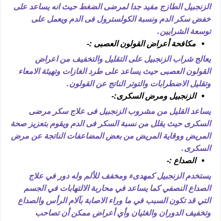
الزنجبيل الطازج مفيد جدا لمرضى الضغط حيث انه يساعد على
خفض سكر الدم ونسبة الكولسترول فى الدم ويعمل على
توسعة الشرايين.
مكافحة أعراض القولون العصبى :-
يعالج شراب الزنجبيل على التقليل والتخفيف من اعراض
القولون العصبى حيث يساعد على طرد الغازات وتهيئة الامعاء
وتقليل الاضطرابات والتوتر الناتج عن القولون.
الزنجبيل ومرض السكرى:-
يساعد القليل من مشروب الزنجبيل فى علاج سكر مرضى
السكرى حيث يقلل من نسبة السكر فى الدم ويقوم بتعزيز صحة
المريض ووقاية المريض من بعض المضاعفات الناتجة عن مرض
السكرى.
الصداع :-
يستخدم الزنجبيل كمهدىء ومخفف للألم وله دور في علاج
الصداع النصفي كما يساعد في محاربة الالتهابات في الجسم
التي قد تكون السبب في ما وراء الاصابة بآلام الرأس والصداع
وتخفيف الدوران والغثيان وأي أعراض ممكن أن تصاحب