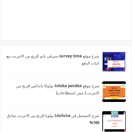
شرح موقع survey time سيرفى تايم للربح من الانترنت مع
اثبات الدفع
شرح موقع toloka yandex تولوكا ياندكس للربح من
الانترنت ( مش استطلاعات)
شرح التسجيل فى touluna تولونا للربح من الانترنت صادق
100%