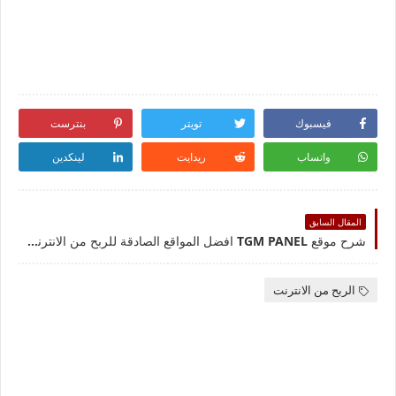
فيسبوك
تويتر
بنترست
واتساب
ريدايت
لينكدين
المقال السابق
شرح موقع TGM PANEL افضل المواقع الصادقة للربح من الانترنت
الربح من الانترنت