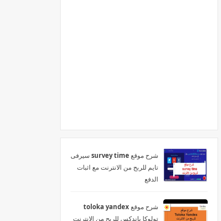
شرح موقع survey time سيرفى
تايم للربح من الانترنت مع اثبات
الدفع
شرح موقع toloka yandex
تولوكا ياندكس للربح من الانترنت