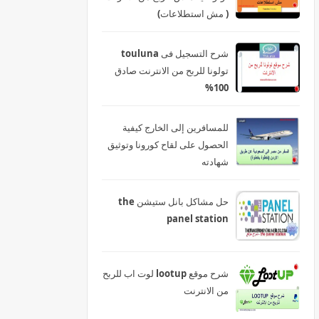
( مش استطلاعات)
شرح التسجيل فى touluna
تولونا للربح من الانترنت صادق
100%
للمسافرين إلى الخارج كيفية
الحصول على لقاح كورونا وتوثيق
شهادته
حل مشاكل بانل ستيشن the
panel station
شرح موقع lootup لوت اب للربح
من الانترنت